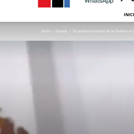
INIC
Inicio
Estatal
Se quiebra el titular de la Sedena al 