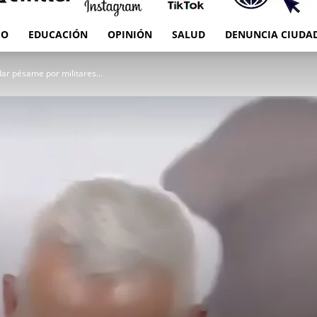
IO
EDUCACIÓN
OPINIÓN
SALUD
DENUNCIA CIUDA
RED
dar pésame por militares...
es
Oaxaca