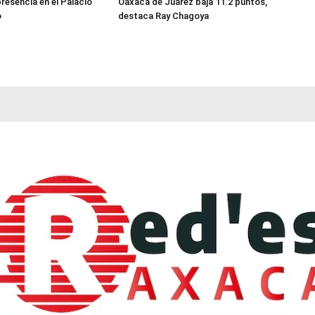
resencia en el Palacio
Oaxaca de Juárez baja 11.2 puntos,
o
destaca Ray Chagoya