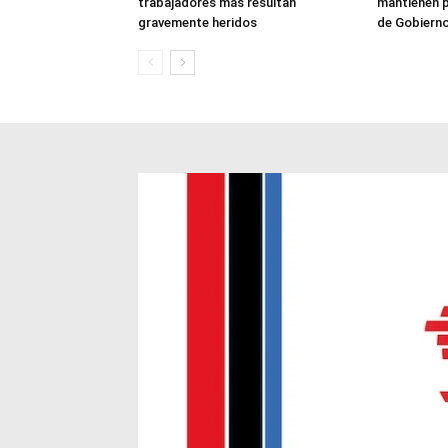
trabajadores más resultan
mantienen p
gravemente heridos
de Gobiern