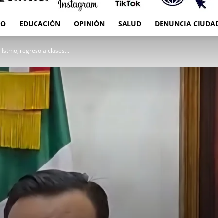
IO
EDUCACIÓN
OPINIÓN
SALUD
DENUNCIA CIUDA
RED
Istmo; regreso a clases...
es
Oaxaca