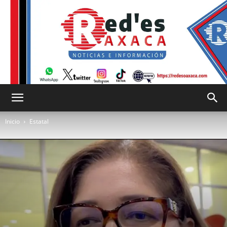
RED
Inicio
Estatal
es
Oaxaca