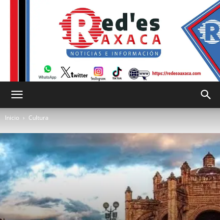
RED
Inicio
Cultura
es
Oaxaca