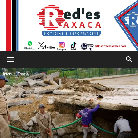
RED
Inicio
Estatal
es
Oaxaca