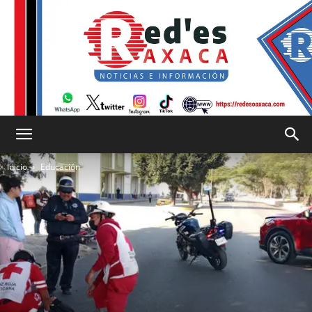
RED
Inicio
Educación
es
Oaxaca