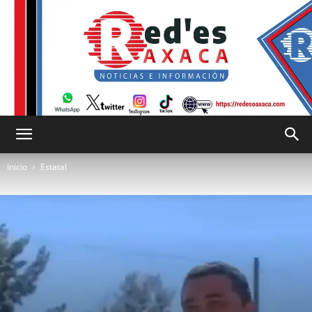
RED
Inicio
Estatal
es
Oaxaca