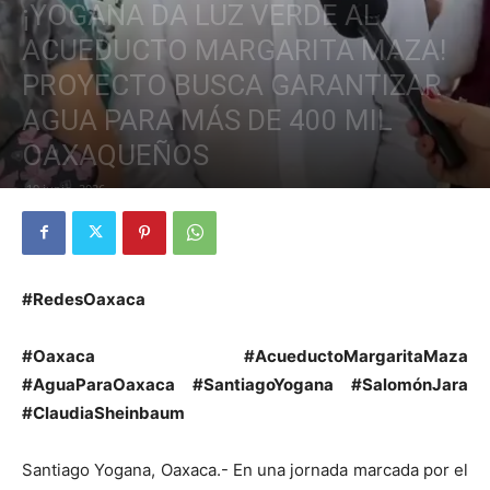
¡YOGANA DA LUZ VERDE AL
ACUEDUCTO MARGARITA MAZA!
PROYECTO BUSCA GARANTIZAR
AGUA PARA MÁS DE 400 MIL
OAXAQUEÑOS
19 junio, 2026
#RedesOaxaca
#Oaxaca #AcueductoMargaritaMaza
#AguaParaOaxaca #SantiagoYogana #SalomónJara
#ClaudiaSheinbaum
Santiago Yogana, Oaxaca.- En una jornada marcada por el