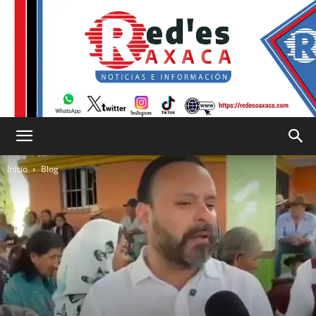
RED
Inicio
Blog
es
Oaxaca