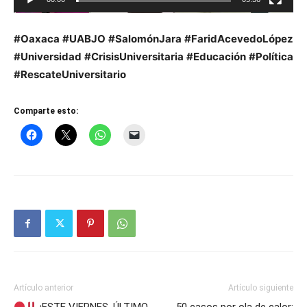
#Oaxaca #UABJO #SalomónJara #FaridAcevedoLópez
#Universidad #CrisisUniversitaria #Educación #Política
#RescateUniversitario
Comparte esto:
Artículo anterior
Artículo siguiente