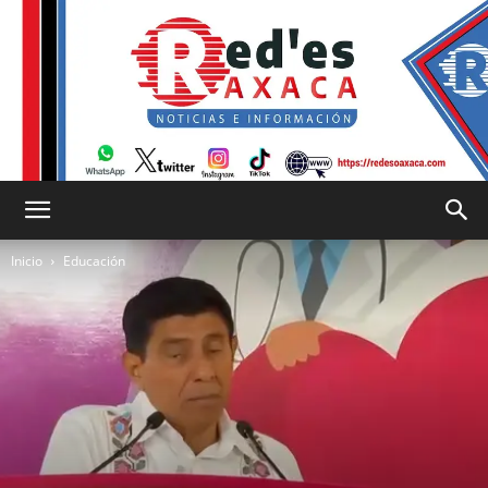
RED
Inicio
Educación
es
Oaxaca