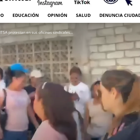
IO
EDUCACIÓN
OPINIÓN
SALUD
DENUNCIA CIUDA
RED
TSA protestan en sus oficinas sindicales...
es
Oaxaca