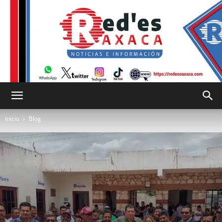
RED
Inicio
Blog
es
Oaxaca