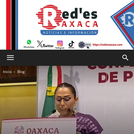
RED
Inicio
Blog
es
Oaxaca