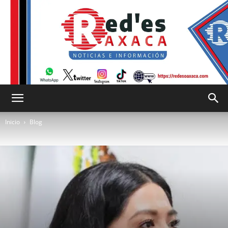
RED
Inicio
Blog
es
Oaxaca