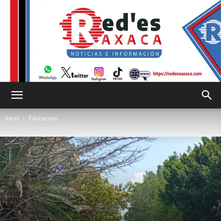
RED
Inicio
Educación
es
Oaxaca