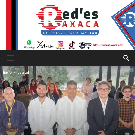
RED
Inicio
Estatal
es
Oaxaca