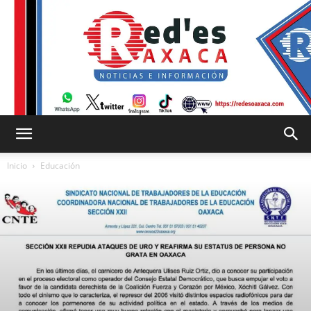
RED
Inicio
Educación
es
Oaxaca