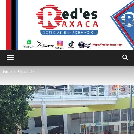
RED
Inicio
Educación
es
Oaxaca