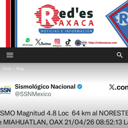
RED
Inicio
Blog
es
Oaxaca