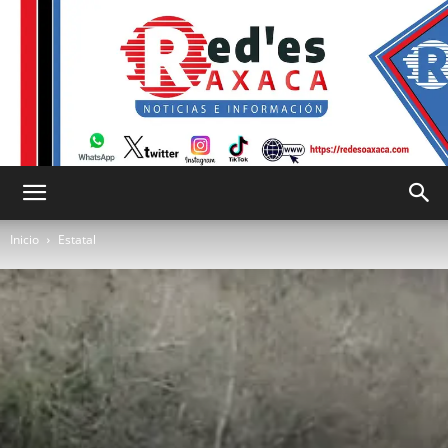
RED
Inicio
Estatal
es
Oaxaca