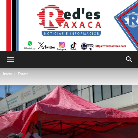
RED
Inicio
Estatal
es
Oaxaca