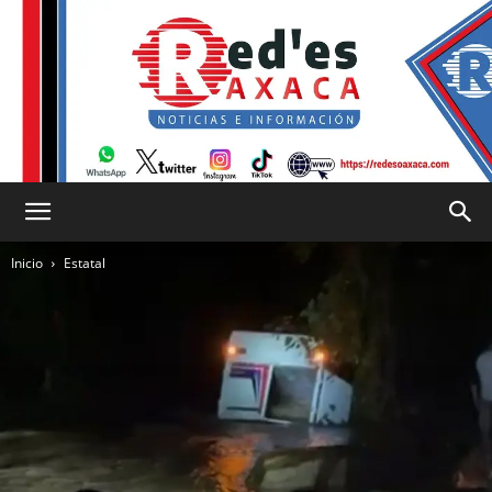
RED
Inicio
Estatal
es
Oaxaca