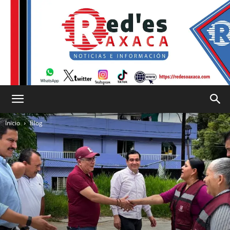
RED
Inicio
Blog
es
Oaxaca