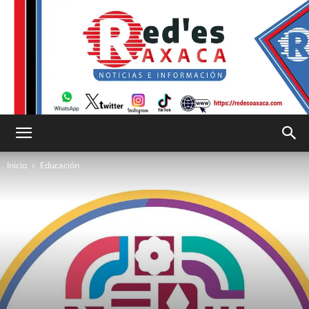
RED
Inicio
Educación
es
Oaxaca