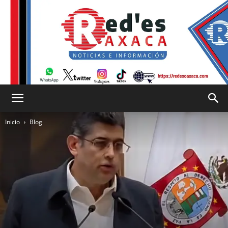
RED
Inicio
Blog
es
Oaxaca