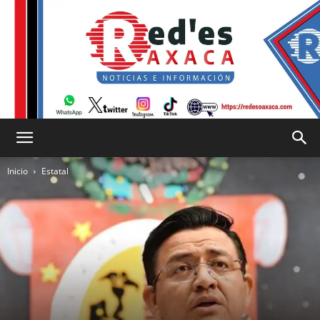
RED
Inicio
Estatal
es
Oaxaca