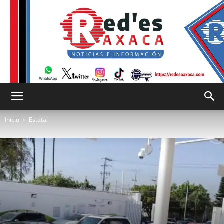
RED
Inicio
Estatal
es
Oaxaca