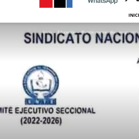
INIC
Inicio
Educación
Plantón por tres días: magisteri