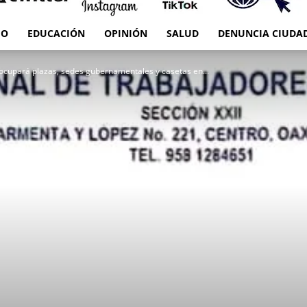
IO
EDUCACIÓN
OPINIÓN
SALUD
DENUNCIA CIUDA
RED
o ocupará plazas, sedes gubernamentales y casetas en...
es
Oaxaca