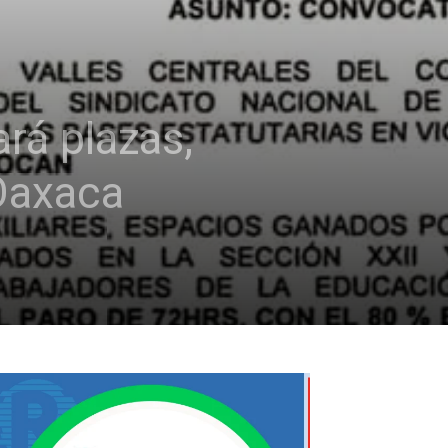
rá plazas,
Oaxaca