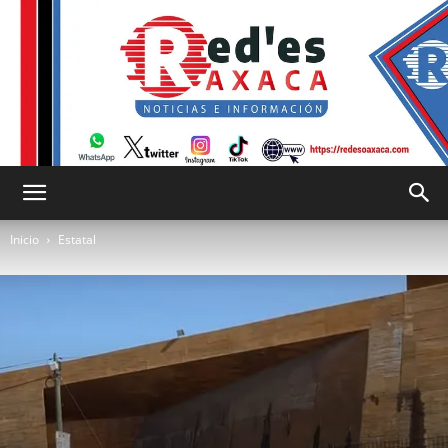
RED
Inicio
Estatal
es
Oaxaca