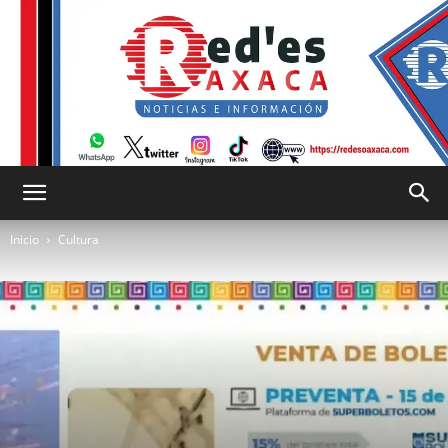
RED
Inicio
Cultura
es
Oaxaca