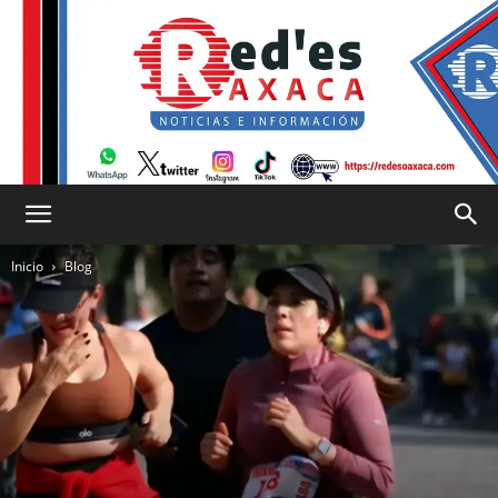
RED
Inicio
Blog
es
Oaxaca