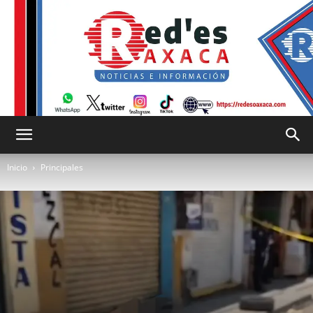
RED
Inicio
Principales
es
Oaxaca