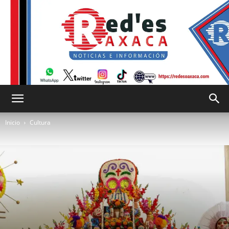
RED
Inicio
Cultura
es
Oaxaca