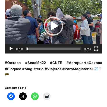
Reproductor
de
vídeo
00:00
02:44
#Oaxaca #Sección22 #CNTE #AeropuertoOaxaca
#Bloqueo #Magisterio #Viajeros #ParoMagisterial
Comparte esto: