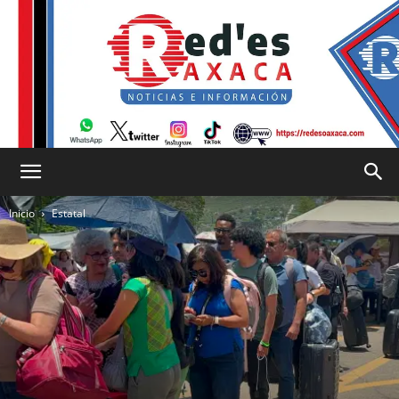
RED
Inicio
Estatal
es
Oaxaca