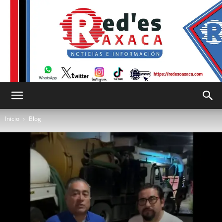
RED
Inicio
Blog
es
Oaxaca