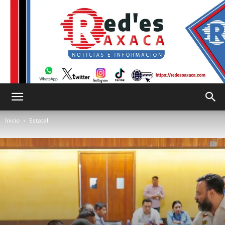
RED
Inicio
Estatal
es
Oaxaca