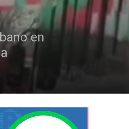
rbano en
sa