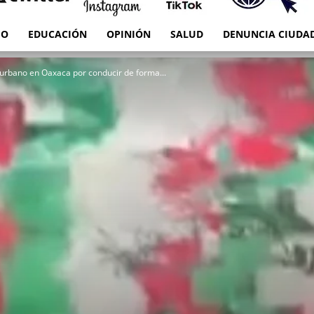
IO
EDUCACIÓN
OPINIÓN
SALUD
DENUNCIA CIUDA
RED
 urbano en Oaxaca por conducir de forma...
es
Oaxaca