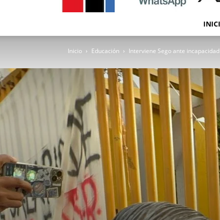
INIC
Inicio
Educación
Interviene Sego ante incapacidad d