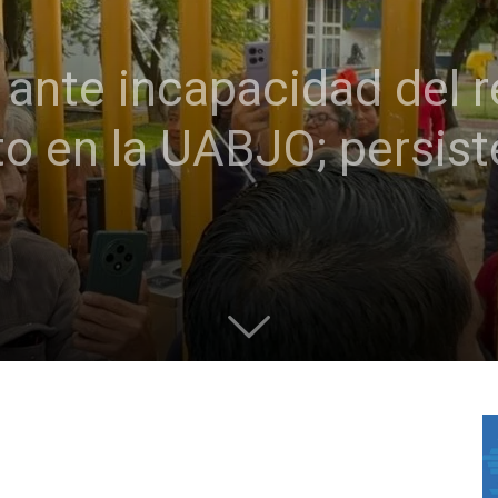
 ante incapacidad del r
to en la UABJO; persist