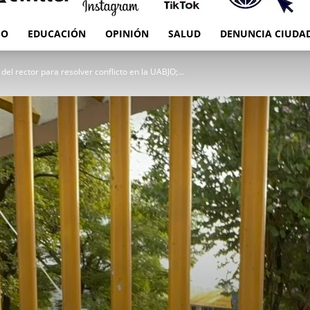
IO
EDUCACIÓN
OPINIÓN
SALUD
DENUNCIA CIUDA
RED
el rector para resolver conflicto en la UABJO;...
es
Oaxaca