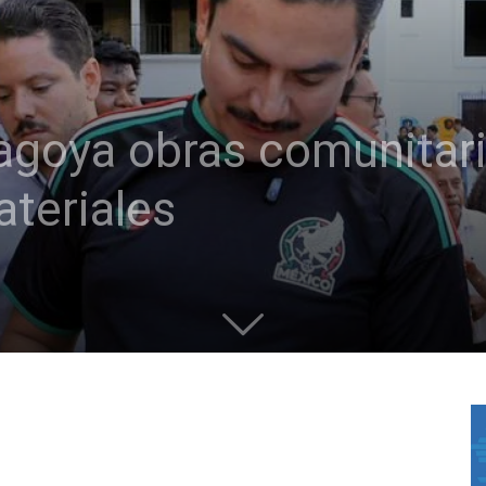
agoya obras comunitari
teriales