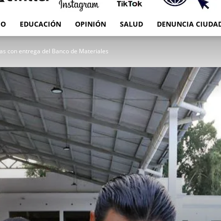
IO
EDUCACIÓN
OPINIÓN
SALUD
DENUNCIA CIUDA
RED
as con entrega del Banco de Materiales
es
Oaxaca