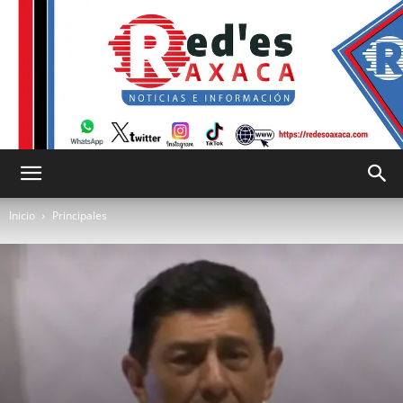
RED
Inicio
Principales
es
Oaxaca