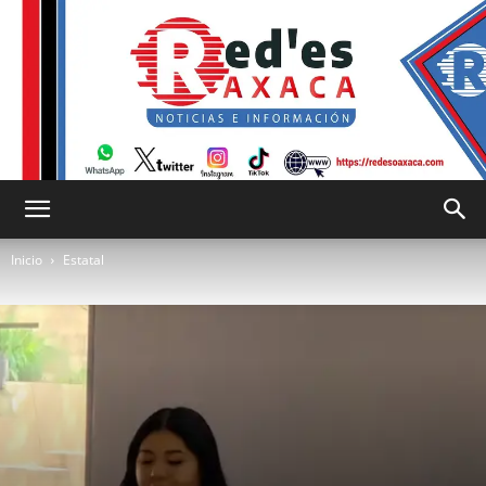
RED
Inicio
Estatal
es
Oaxaca