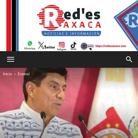
RED
Inicio
Estatal
es
Oaxaca