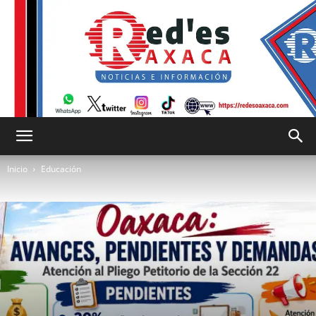
RED
Inicio
Educación
es
Oaxaca