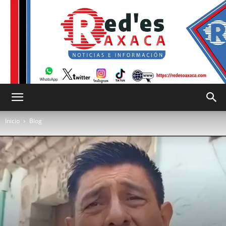
RED
Inicio
Blog
es
Oaxaca