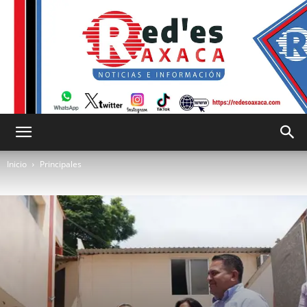
RED
Inicio
Principales
es
Oaxaca