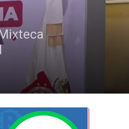
 Mixteca
l