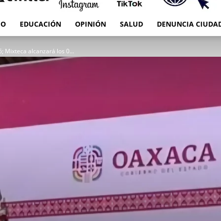
IO
EDUCACIÓN
OPINIÓN
SALUD
DENUNCIA CIUDA
RED
; Mixteca alcanzará los 0...
es
Oaxaca