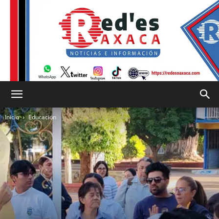
RED
Inicio
Educación
es
Oaxaca