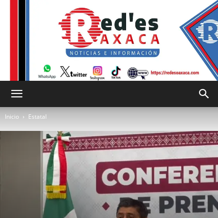
RED
Inicio
Estatal
es
Oaxaca