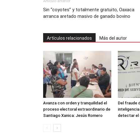
Artículo anterior
Sin “coyotes” y totalmente gratuito, Oaxaca
arranca aretado masivo de ganado bovino
Artículos relacionados
Más del autor
Avanza con orden y tranquilidad el
Del fraude 
proceso electoral extraordinario de
inteligenci
Santiago Xanica: Jesús Romero
detectar e