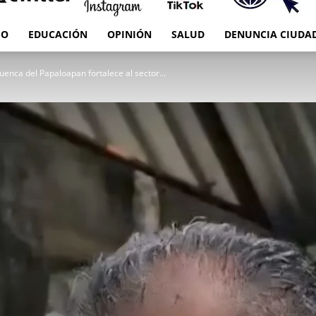
IO
EDUCACIÓN
OPINIÓN
SALUD
DENUNCIA CIUDA
RED
enca del Papaloapan fortalece al sector...
es
Oaxaca