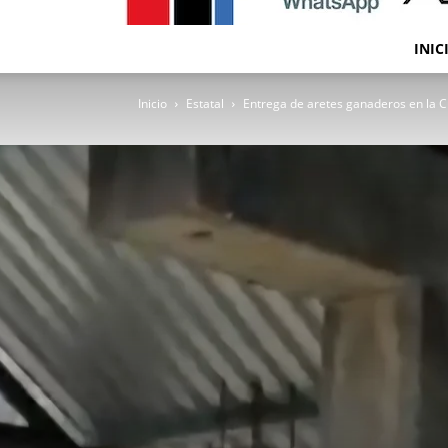
INIC
Inicio
Estatal
Entrega de aretes ganaderos en la Cu