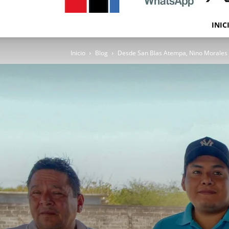
INIC
Inicio
Blog
Desde San Blas Atempa, Nino Morales 