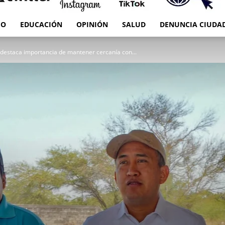
IO
EDUCACIÓN
OPINIÓN
SALUD
DENUNCIA CIUDA
RED
destaca importancia de mantener cercanía con...
es
Oaxaca