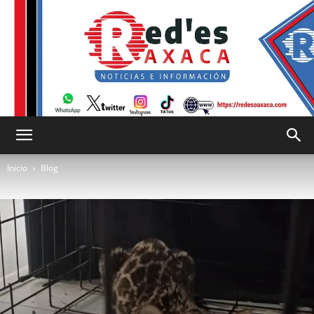
RED
Inicio
Blog
es
Oaxaca